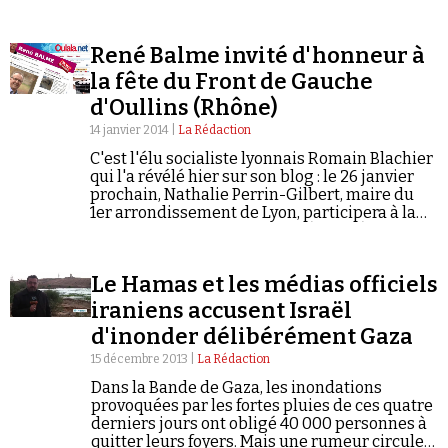
Se connecter
René Balme invité d'honneur à
la fête du Front de Gauche
d'Oullins (Rhône)
14 janvier 2014 |
La Rédaction
C'est l'élu socialiste lyonnais Romain Blachier
qui l'a révélé hier sur son blog : le 26 janvier
prochain, Nathalie Perrin-Gilbert, maire du
1er arrondissement de Lyon, participera à la
"Fête de la Gauche" d’Oullins (Rhône) en
compagnie de... René Balme…
Le Hamas et les médias officiels
iraniens accusent Israël
d'inonder délibérément Gaza
15 décembre 2013 |
La Rédaction
Dans la Bande de Gaza, les inondations
provoquées par les fortes pluies de ces quatre
derniers jours ont obligé 40 000 personnes à
quitter leurs foyers. Mais une rumeur circule