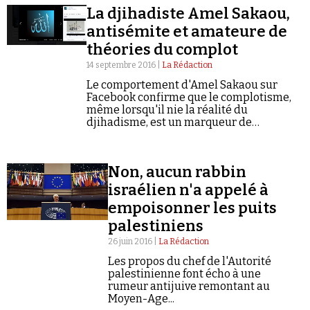
La djihadiste Amel Sakaou,
antisémite et amateure de
théories du complot
14 septembre 2016 |
La Rédaction
Le comportement d'Amel Sakaou sur
Facebook confirme que le complotisme,
Faire un don
même lorsqu'il nie la réalité du
djihadisme, est un marqueur de
radicalisation.
Non, aucun rabbin
israélien n'a appelé à
empoisonner les puits
Demander à Vera
palestiniens
26 juin 2016 |
La Rédaction
Les propos du chef de l'Autorité
palestinienne font écho à une
rumeur antijuive remontant au
Moyen-Age...