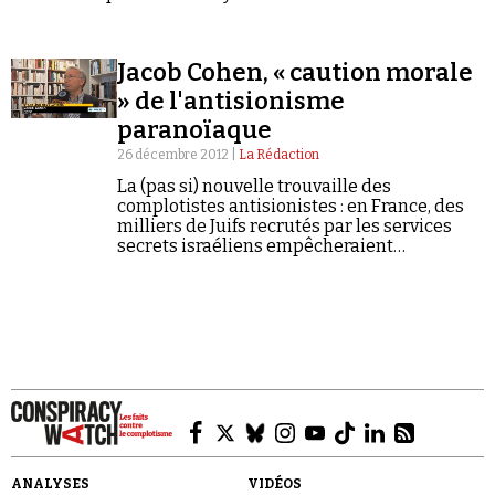
depuis vendredi selon laquelle ces
inondations auraient en réalité été…
Jacob Cohen, « caution morale
» de l'antisionisme
paranoïaque
26 décembre 2012 |
La Rédaction
La (pas si) nouvelle trouvaille des
complotistes antisionistes : en France, des
milliers de Juifs recrutés par les services
secrets israéliens empêcheraient
l'expression d'une parole libre sur la
Palestine !
ANALYSES
VIDÉOS