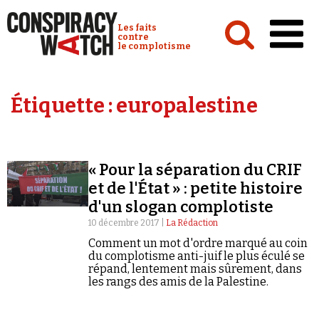
Cookies management panel
Conspiracy Watch :
Les faits
contre
le complotisme
Accueil
Étiquette :
europalestine
Analyses
Conspipédia
« Pour la séparation du CRIF
Vidéos
et de l'État » : petite histoire
Émissions
d'un slogan complotiste
10 décembre 2017 |
La Rédaction
Revues de presse
Comment un mot d'ordre marqué au coin
du complotisme anti-juif le plus éculé se
répand, lentement mais sûrement, dans
les rangs des amis de la Palestine.
Newsletter