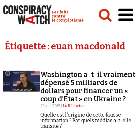
Cookies management panel
Conspiracy Watch :
Les faits
contre
le complotisme
Accueil
Étiquette :
euan macdonald
Analyses
Conspipédia
Washington a-t-il vraiment
Vidéos
dépensé 5 milliards de
Émissions
dollars pour financer un «
coup d'Etat » en Ukraine ?
Revues de presse
23 juin 2015 |
La Rédaction
Quelle est l'origine de cette fausse
information ? Par quels médias a-t-elle
transité ?
Newsletter