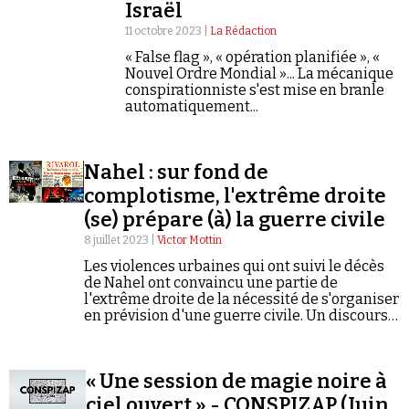
Se connecter
Israël
11 octobre 2023 |
La Rédaction
« False flag », « opération planifiée », «
Nouvel Ordre Mondial »... La mécanique
conspirationniste s'est mise en branle
automatiquement...
Nahel : sur fond de
complotisme, l'extrême droite
(se) prépare (à) la guerre civile
8 juillet 2023 |
Victor Mottin
Les violences urbaines qui ont suivi le décès
de Nahel ont convaincu une partie de
l'extrême droite de la nécessité de s'organiser
en prévision d'une guerre civile. Un discours
sécessioniste alimenté par une rhétorique
antisémite et complotiste.
« Une session de magie noire à
ciel ouvert » - CONSPIZAP (Juin