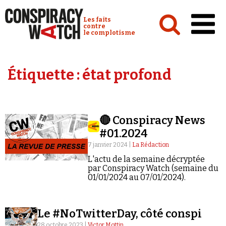
Cookies management panel
Conspiracy Watch :
Les faits
contre
le complotisme
Accueil
Étiquette :
état profond
Analyses
Conspipédia
🔴 Conspiracy News
Vidéos
#01.2024
Émissions
7 janvier 2024 |
La Rédaction
L'actu de la semaine décryptée
Revues de presse
par Conspiracy Watch (semaine du
01/01/2024 au 07/01/2024).
Le #NoTwitterDay, côté conspi
Newsletter
28 octobre 2023 |
Victor Mottin