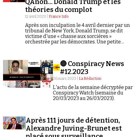
QAnon... Donald Trump et les
théories du complot
12 avril 2023 |
France Info
Après son inculpation le 4 avril dernier par un
tribunal de New York, Donald Trump, se dit
victime d'une « chasse aux sorcières »
orchestrée par les démocrates. Une petite
musique conspirationniste à laquelle nous a
habitués l'ancien président des Etats-Unis, et
depuis très longtemps.
🔴 Conspiracy News
#12.2023
26 mars 2023 |
La Rédaction
L'actu de la semaine décryptée par
Conspiracy Watch (semaine du
20/03/2023 au 26/03/2023).
Après 111 jours de détention,
Alexandre Juving-Brunet est
placé sous surveillance