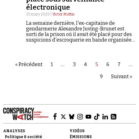
électronique
23 mars 2023 |
Victor Mottin
La semaine dernière, l'ex-capitaine de
gendarmerie Alexandre Juving-Brunet est
sorti de la prison où il avait été placé pour des
suspicions d'escroquerie en bande organisée.
S'il met de l'eau dans son vin, l'activiste n'a pas
perdu la foi dans son projet de monnaie
alternative.
« Précédent
1
…
3
4
5
6
7
…
9
Suivant »
ANALYSES
VIDÉOS
Politique & société
ÉMISSIONS