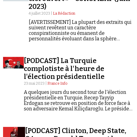
2023)
4 juillet 2023 |
La Rédaction
[AVERTISSEMENT] La plupart des extraits qui
suivent revêtent un caractère
conspirationniste ou émanent de
personnalités évoluant dans la sphère
conspirationniste. Ils ne constituent en aucun
cas des informations fiables et vérifiées.
[PODCAST] La Turquie
complotiste à l'heure de
l'élection présidentielle
23 mai 2023 |
France Info
A quelques jours du second tour de l'élection
présidentielle en Turquie, Recep Tayyip
Erdogan se retrouve en position de force face à
son adversaire Kemal Kiliçdaroglu. Le président
sortant s'est installé au fil des années en maître
dans l'art de fabriquer des théories du complot
pour se maintenir au pouvoir.
[PODCAST] Clinton, Deep State,