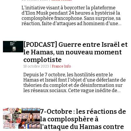
L'initiative visant à boycotter la plateforme
d'Elon Musk pendant 24 heures a hystérisé la
complosphère francophone. Sans surprise, sa
réaction, faite d'attaques ad hominem d'une
rare violence, de diffamations et de fausses
informations, illustre à la perfection les
problèmes qui ont conduit à lancer cette
Faire un don
[PODCAST] Guerre entre Israël et
journée sans Twitter.
le Hamas, un nouveau moment
complotiste
18 octobre 2023 |
France Info
Depuis le 7 octobre, les hostilités entre le
Hamas et Israël font l'objet d'une déferlante de
théories du complot et de désinformation sur
Demander à Vera
les réseaux sociaux. Cette vague inédite de
contenus conspirationnistes met à l'épreuve
les politiques de modérations des plateformes,
déjà pointées du doigt.
7-Octobre : les réactions de
la complosphère à
l'attaque du Hamas contre