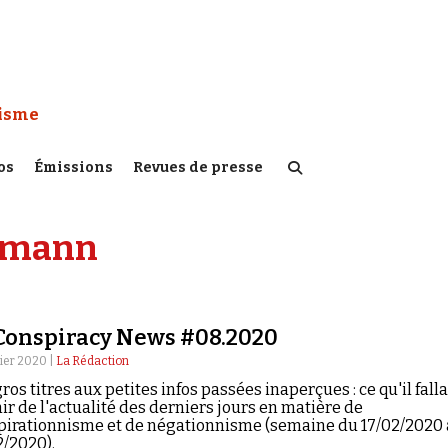
 Watch :
tisme
os
Émissions
Revues de presse
ufmann
Conspiracy News #08.2020
rier 2020 |
La Rédaction
ros titres aux petites infos passées inaperçues : ce qu'il falla
ir de l'actualité des derniers jours en matière de
pirationnisme et de négationnisme (semaine du 17/02/2020
2/2020).