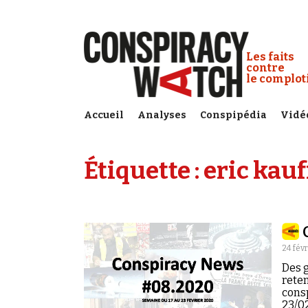
Cookies management panel
Conspiracy
Les faits
contre
le complo
Accueil
Analyses
Conspipédia
Vidé
Étiquette :
eric ka
24 fév
Des g
reten
cons
23/0