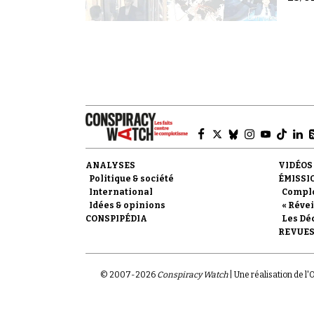
ANALYSES
VIDÉOS
Politique & société
ÉMISSI
International
Compl
Idées & opinions
« Révei
CONSPIPÉDIA
Les Dé
REVUES
© 2007-
2026
Conspiracy Watch
| Une réalisation de l