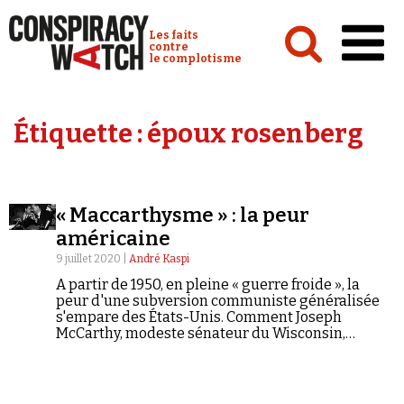
Cookies management panel
Conspiracy Watch :
Les faits
contre
le complotisme
Accueil
Étiquette :
époux rosenberg
Analyses
Conspipédia
« Maccarthysme » : la peur
Vidéos
américaine
Émissions
9 juillet 2020 |
André Kaspi
A partir de 1950, en pleine « guerre froide », la
Revues de presse
peur d'une subversion communiste généralisée
s'empare des États-Unis. Comment Joseph
McCarthy, modeste sénateur du Wisconsin,
politicien roublard, bagarreur, buveur et joueur
de poker, a-t-il réussi à provoquer un tel
mouvement d'opinion ? En partenariat avec le
Newsletter
magazine L'Histoire, Conspiracy Watch propose