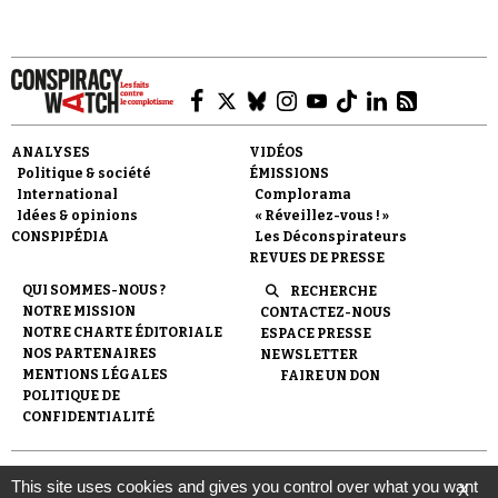
ici un texte d'André Kaspi publié en octobre 1980.
ANALYSES
VIDÉOS
Faire un don
Politique & société
ÉMISSIONS
International
Complorama
Idées & opinions
« Réveillez-vous ! »
CONSPIPÉDIA
Les Déconspirateurs
REVUES DE PRESSE
QUI SOMMES-NOUS ?
RECHERCHE
NOTRE MISSION
CONTACTEZ-NOUS
Demander à Vera
NOTRE CHARTE ÉDITORIALE
ESPACE PRESSE
NOS PARTENAIRES
NEWSLETTER
MENTIONS LÉGALES
FAIRE UN DON
POLITIQUE DE
CONFIDENTIALITÉ
© 2007-
2026
Conspiracy Watch
| Une réalisation de
This site uses cookies and gives you control over what you want
X
l'Observatoire du conspirationnisme (association loi de 1901) avec