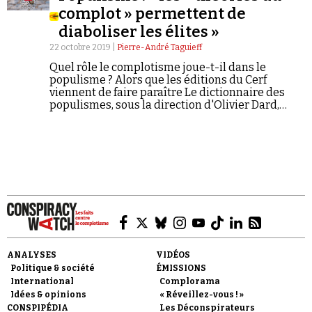
complot » permettent de
diaboliser les élites »
22 octobre 2019 |
Pierre-André Taguieff
Quel rôle le complotisme joue-t-il dans le
populisme ? Alors que les éditions du Cerf
viennent de faire paraître Le dictionnaire des
Faire un don
populismes, sous la direction d'Olivier Dard,
Christophe Boutin et Frédéric Rouvillois,
Conspiracy Watch publie ici un extrait de la
notice « complotisme » signée par le philosophe
et politologue Pierre-André Taguieff.*
Demander à Vera
ANALYSES
VIDÉOS
Politique & société
ÉMISSIONS
International
Complorama
Idées & opinions
« Réveillez-vous ! »
CONSPIPÉDIA
Les Déconspirateurs