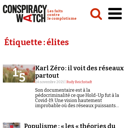
Cookies management panel
Conspiracy Watch :
Les faits
contre
le complotisme
Accueil
Étiquette :
élites
Analyses
Conspipédia
Karl Zéro : il voit des réseaux
Vidéos
partout
Émissions
24 novembre 2021 |
Rudy Reichstadt
Son documentaire est à la
Revues de presse
pédocriminalité ce que Hold-Up fut à la
Covid-19. Une vision hautement
improbable où des réseaux puissants
seraient à la manœuvre.
Newsletter
Populisme : « les « théories du