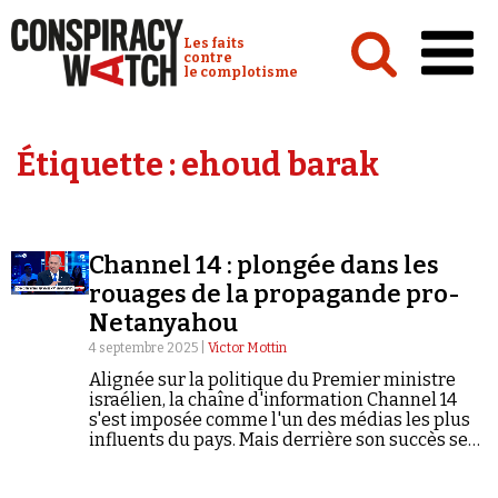
Cookies management panel
Conspiracy Watch :
Les faits
contre
le complotisme
Accueil
Étiquette :
ehoud barak
Analyses
Conspipédia
Channel 14 : plongée dans les
Vidéos
rouages de la propagande pro-
Émissions
Netanyahou
4 septembre 2025 |
Victor Mottin
Revues de presse
Alignée sur la politique du Premier ministre
israélien, la chaîne d'information Channel 14
s'est imposée comme l'un des médias les plus
influents du pays. Mais derrière son succès se
cache une machine à propagande au service de
Netanyahou, entre fake news, discours haineux
Newsletter