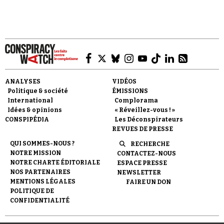
et complotisme.*
Faire un don
ANALYSES
VIDÉOS
Politique & société
ÉMISSIONS
International
Complorama
Idées & opinions
« Réveillez-vous ! »
CONSPIPÉDIA
Les Déconspirateurs
REVUES DE PRESSE
QUI SOMMES-NOUS ?
RECHERCHE
Demander à Vera
NOTRE MISSION
CONTACTEZ-NOUS
NOTRE CHARTE ÉDITORIALE
ESPACE PRESSE
NOS PARTENAIRES
NEWSLETTER
MENTIONS LÉGALES
FAIRE UN DON
POLITIQUE DE
CONFIDENTIALITÉ