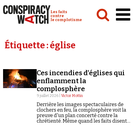
Cookies management panel
Conspiracy Watch :
Les faits
contre
le complotisme
Accueil
Étiquette :
église
Analyses
Conspipédia
Ces incendies d'églises qui
Vidéos
enflamment la
Émissions
complosphère
9 juillet 2026 |
Victor Mottin
Revues de presse
Derrière les images spectaculaires de
clochers en feu, la complosphère voit la
preuve d'un plan concerté contre la
chrétienté. Même quand les faits disent
autre chose.
Newsletter