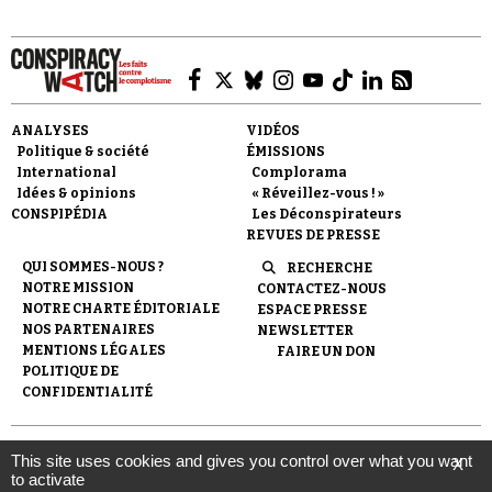
ANALYSES
VIDÉOS
Politique & société
ÉMISSIONS
Faire un don
International
Complorama
Idées & opinions
« Réveillez-vous ! »
CONSPIPÉDIA
Les Déconspirateurs
REVUES DE PRESSE
QUI SOMMES-NOUS ?
RECHERCHE
NOTRE MISSION
CONTACTEZ-NOUS
NOTRE CHARTE ÉDITORIALE
ESPACE PRESSE
Demander à Vera
NOS PARTENAIRES
NEWSLETTER
MENTIONS LÉGALES
FAIRE UN DON
POLITIQUE DE
CONFIDENTIALITÉ
© 2007-
2026
Conspiracy Watch
| Une réalisation de
This site uses cookies and gives you control over what you want
X
l'Observatoire du conspirationnisme (association loi de 1901) avec
to activate
le soutien de la Fondation pour la Mémoire de la Shoah.