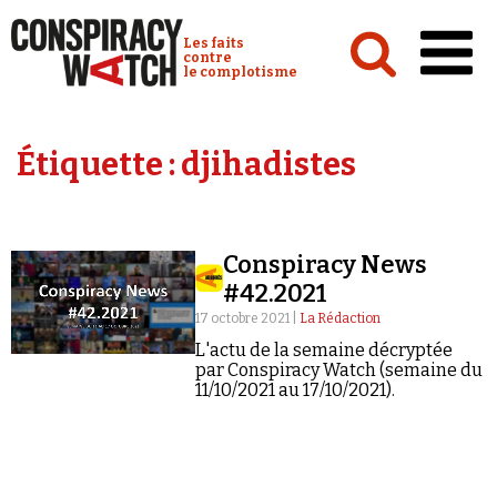
Cookies management panel
Conspiracy Watch :
Les faits
contre
le complotisme
Accueil
Étiquette :
djihadistes
Analyses
Conspipédia
Conspiracy News
Vidéos
#42.2021
Émissions
17 octobre 2021 |
La Rédaction
L'actu de la semaine décryptée
Revues de presse
par Conspiracy Watch (semaine du
11/10/2021 au 17/10/2021).
Newsletter