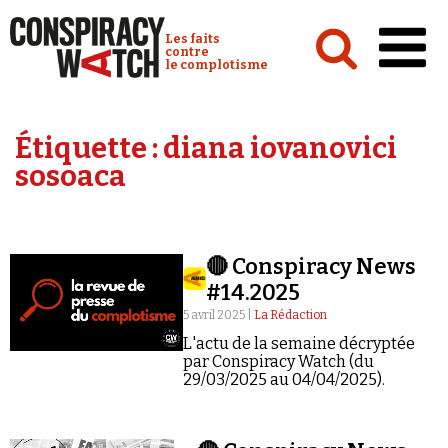
Cookies management panel
Conspiracy Watch :
Les faits
contre
le complotisme
Accueil
Étiquette :
diana iovanovici
Analyses
sosoaca
Conspipédia
Vidéos
🔴 Conspiracy News
Émissions
#14.2025
Revues de presse
5 avril 2025 |
La Rédaction
L'actu de la semaine décryptée
par Conspiracy Watch (du
29/03/2025 au 04/04/2025).
Newsletter