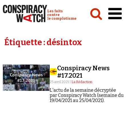
Cookies management panel
Conspiracy Watch :
Les faits
contre
le complotisme
Accueil
Étiquette :
désintox
Analyses
Conspipédia
Conspiracy News
Vidéos
#17.2021
Émissions
25 avril 2021 |
La Rédaction
L'actu de la semaine décryptée
Revues de presse
par Conspiracy Watch (semaine du
19/04/2021 au 25/04/2021).
Newsletter