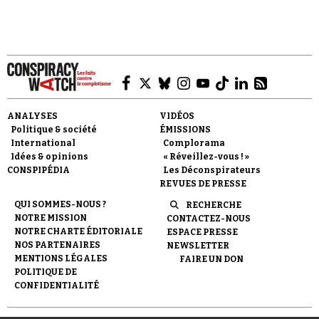
célèbre agence spatiale américaine :
Faire un don
ANALYSES
VIDÉOS
Politique & société
ÉMISSIONS
International
Complorama
Idées & opinions
« Réveillez-vous ! »
CONSPIPÉDIA
Les Déconspirateurs
REVUES DE PRESSE
QUI SOMMES-NOUS ?
RECHERCHE
Demander à Vera
NOTRE MISSION
CONTACTEZ-NOUS
NOTRE CHARTE ÉDITORIALE
ESPACE PRESSE
NOS PARTENAIRES
NEWSLETTER
MENTIONS LÉGALES
FAIRE UN DON
POLITIQUE DE
CONFIDENTIALITÉ