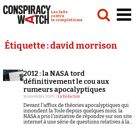
Cookies management panel
Conspiracy Watch :
Les faits
contre
le complotisme
Accueil
Étiquette :
david morrison
Analyses
Conspipédia
2012 : la NASA tord
Vidéos
définitivement le cou aux
Émissions
rumeurs apocalyptiques
14 novembre 2009 |
La Rédaction
Revues de presse
Devant l'afflux de théories apocalyptiques qui
innondent la Toile depuis quelques mois, la
NASA a pris l'initiative de répondre sur son site
internet à une série de questions relatives à la
date du 21 décembre 2012. Voici la traduction en
français de l'argumentaire mis en ligne par la
Newsletter