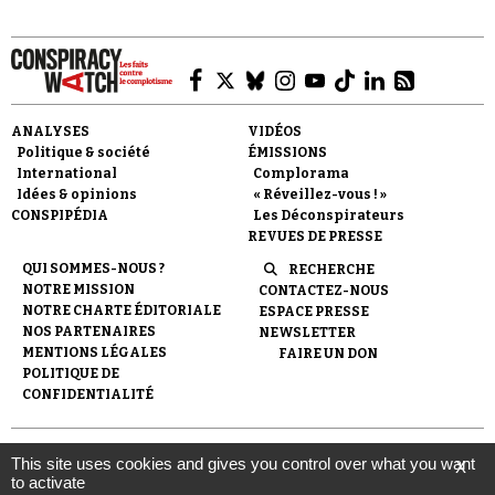
ANALYSES
VIDÉOS
Politique & société
ÉMISSIONS
Faire un don
International
Complorama
Idées & opinions
« Réveillez-vous ! »
CONSPIPÉDIA
Les Déconspirateurs
REVUES DE PRESSE
QUI SOMMES-NOUS ?
RECHERCHE
NOTRE MISSION
CONTACTEZ-NOUS
NOTRE CHARTE ÉDITORIALE
ESPACE PRESSE
Demander à Vera
NOS PARTENAIRES
NEWSLETTER
MENTIONS LÉGALES
FAIRE UN DON
POLITIQUE DE
CONFIDENTIALITÉ
© 2007-
2026
Conspiracy Watch
| Une réalisation de
This site uses cookies and gives you control over what you want
X
l'Observatoire du conspirationnisme (association loi de 1901) avec
to activate
le soutien de la Fondation pour la Mémoire de la Shoah.