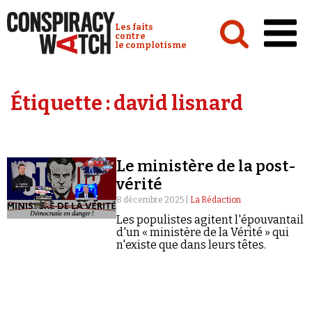
Cookies management panel
Conspiracy Watch :
Les faits
contre
le complotisme
Accueil
Étiquette :
david lisnard
Analyses
Conspipédia
Le ministère de la post-
Vidéos
vérité
Émissions
8 décembre 2025 |
La Rédaction
Les populistes agitent l'épouvantail
Revues de presse
d'un « ministère de la Vérité » qui
n'existe que dans leurs têtes.
Newsletter