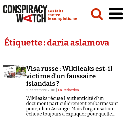
Cookies management panel
Conspiracy Watch :
Les faits
contre
le complotisme
Accueil
Étiquette :
daria aslamova
Analyses
Conspipédia
Visa russe : Wikileaks est-il
Vidéos
victime d'un faussaire
Émissions
islandais ?
21 septembre 2018 |
La Rédaction
Revues de presse
Wikileaks récuse l'authenticité d'un
document particulièrement embarrassant
pour Julian Assange. Mais l'organisation
échoue toujours à expliquer pour quelle
raison le publiciste d'extrême droite Israel
Shamir était son représentant en Russie.
Newsletter