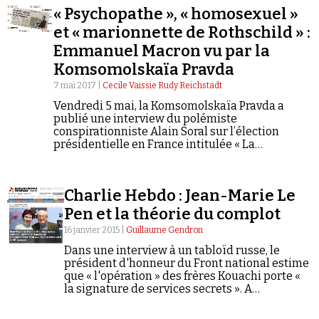
« Psychopathe », « homosexuel »
et « marionnette de Rothschild » :
Emmanuel Macron vu par la
Komsomolskaïa Pravda
7 mai 2017 |
Cecile Vaissie Rudy Reichstadt
Faire un don
Vendredi 5 mai, la Komsomolskaïa Pravda a
publié une interview du polémiste
conspirationniste Alain Soral sur l’élection
présidentielle en France intitulée « La
marionnette de Rothschild : qui êtes-vous
Monsieur Macron ? – Les médecins considèrent
que le favori à la course à la présidence est un
Charlie Hebdo : Jean-Marie Le
psychopathe typique ».
Pen et la théorie du complot
Demander à Vera
16 janvier 2015 |
Guillaume Gendron
Dans une interview à un tabloïd russe, le
président d'honneur du Front national estime
que « l'opération » des frères Kouachi porte «
la signature de services secrets ». A
Libération, il précise ne pas parler de «
complot » mais se « poser des questions ».