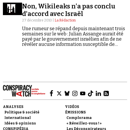
amateur de théories du complot...
Non, Wikileaks n'a pas conclu
d'accord avec Israël
27 décembre 2010 |
La Rédaction
Une rumeur se répand depuis maintenant trois
semaines sur le web : Julian Assange aurait été
payé par le gouvernement israélien afin de ne
Faire un don
révéler aucune information susceptible de
l’embarrasser. La manière dont l’intox a pu
prospérer sur internet nous offre un cas
exemplaire de désinformation
conspirationniste.
Demander à Vera
ANALYSES
VIDÉOS
Politique & société
ÉMISSIONS
International
Complorama
Idées & opinions
« Réveillez-vous ! »
CONSPIPÉDIA
Les Déconspirateurs