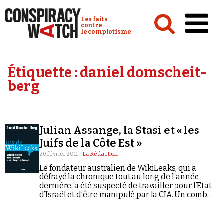
Cookies management panel
Conspiracy Watch :
Les faits
contre
le complotisme
Accueil
Étiquette :
daniel domscheit-
Analyses
berg
Conspipédia
Vidéos
Julian Assange, la Stasi et « les
Émissions
Juifs de la Côte Est »
Revues de presse
20 février 2011 |
La Rédaction
Le fondateur australien de WikiLeaks, qui a
défrayé la chronique tout au long de l'année
dernière, a été suspecté de travailler pour l’Etat
d’Israël et d’être manipulé par la CIA. Un comble
pour ce « cyberactiviste » dont on sait
désormais qu’il est lui-même un fervent
Newsletter