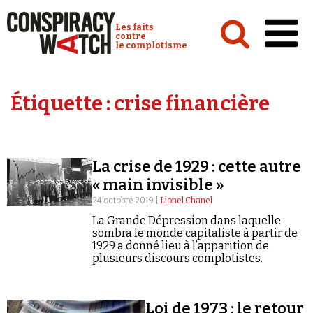
Cookies management panel
Conspiracy Watch :
Les faits
contre
le complotisme
Accueil
Étiquette :
crise financière
Analyses
Conspipédia
La crise de 1929 : cette autre
Vidéos
« main invisible »
Émissions
24 octobre 2019 |
Lionel Chanel
La Grande Dépression dans laquelle
Revues de presse
sombra le monde capitaliste à partir de
1929 a donné lieu à l’apparition de
plusieurs discours complotistes.
Newsletter
Loi de 1973 : le retour