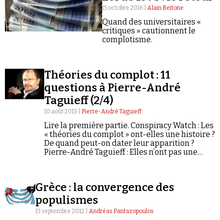
15 octobre 2016 |
Alain Beitone
Quand des universitaires «
critiques » cautionnent le
complotisme.
Faire un don
Théories du complot : 11
questions à Pierre-André
Taguieff (2/4)
10 août 2013 |
Pierre-André Taguieff
Lire la première partie. Conspiracy Watch : Les
« théories du complot » ont-elles une histoire ?
De quand peut-on dater leur apparition ?
Demander à Vera
Pierre-André Taguieff : Elles n’ont pas une
histoire autonome, car elles sont fortement
dépendantes des contextes,…
Grèce : la convergence des
populismes
13 septembre 2012 |
Andréas Pantazopoulos