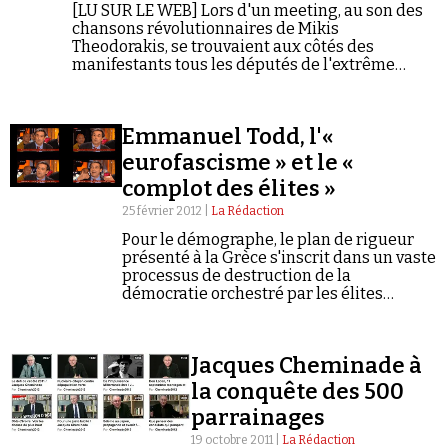
Se connecter
[LU SUR LE WEB] Lors d'un meeting, au son des
chansons révolutionnaires de Mikis
Theodorakis, se trouvaient aux côtés des
manifestants tous les députés de l'extrême
droite pro-nazie d'Aube Dorée, des députés des
"Grecs Indépendants", et un certain nombre de
députés de la gauche radicale de Syriza. Tous
Emmanuel Todd, l'«
unis contre le gouvernement.
eurofascisme » et le «
complot des élites »
25 février 2012 |
La Rédaction
Pour le démographe, le plan de rigueur
présenté à la Grèce s'inscrit dans un vaste
processus de destruction de la
démocratie orchestré par les élites
européennes.
Jacques Cheminade à
la conquête des 500
parrainages
19 octobre 2011 |
La Rédaction