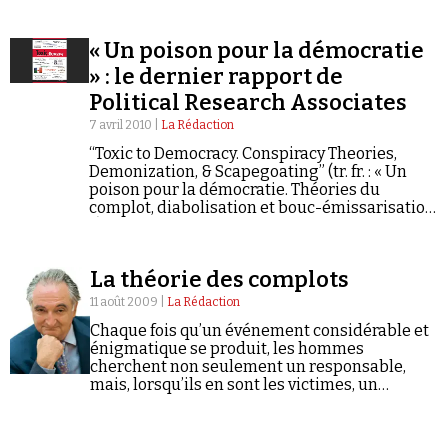
asservir son pays et l’orthodoxie…
« Un poison pour la démocratie
» : le dernier rapport de
Political Research Associates
7 avril 2010 |
La Rédaction
“Toxic to Democracy. Conspiracy Theories,
Demonization, & Scapegoating” (tr. fr. : « Un
poison pour la démocratie. Théories du
complot, diabolisation et bouc-émissarisation
») est le titre du rapport détaillé qu’a publié en
juin 2009 le think tank de gauche…
La théorie des complots
11 août 2009 |
La Rédaction
Chaque fois qu’un événement considérable et
énigmatique se produit, les hommes
cherchent non seulement un responsable,
mais, lorsqu’ils en sont les victimes, un
coupable. Et ils ne se contentent pas en
général d’un mobile, il leur faut un complot.