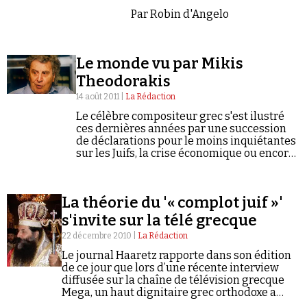
Par Robin d'Angelo
Le monde vu par Mikis
Theodorakis
14 août 2011 |
La Rédaction
Le célèbre compositeur grec s'est ilustré
ces dernières années par une succession
de déclarations pour le moins inquiétantes
sur les Juifs, la crise économique ou encore
le 11-Septembre.
La théorie du '« complot juif »'
s'invite sur la télé grecque
22 décembre 2010 |
La Rédaction
Le journal Haaretz rapporte dans son édition
de ce jour que lors d’une récente interview
diffusée sur la chaîne de télévision grecque
Mega, un haut dignitaire grec orthodoxe a
dénoncé une conspiration sioniste visant à