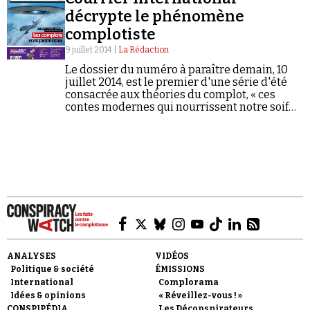
décrypte le phénomène
complotiste
9 juillet 2014 |
La Rédaction
Le dossier du numéro à paraître demain, 10
juillet 2014, est le premier d'une série d'été
consacrée aux théories du complot, « ces
Faire un don
contes modernes qui nourrissent notre soif
de secrets et de mystères ». Cliquez ci-
dessous pour accéder au…
Demander à Vera
ANALYSES
VIDÉOS
Politique & société
ÉMISSIONS
International
Complorama
Idées & opinions
« Réveillez-vous ! »
CONSPIPÉDIA
Les Déconspirateurs