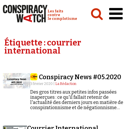
Cookies management panel
Conspiracy Watch :
Les faits
contre
le complotisme
Accueil
Étiquette :
courrier
Analyses
international
Conspipédia
Vidéos
Conspiracy News #05.2020
Émissions
3 février 2020 |
La Rédaction
Revues de presse
Des gros titres aux petites infos passées
inaperçues : ce qu'il fallait retenir de
l'actualité des derniers jours en matière de
conspirationnisme et de négationnisme
(semaine du 27/01/2020 au 02/02/2020).
Newsletter
Courrier International