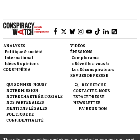
Faire un don
ANALYSES
VIDÉOS
Politique & société
ÉMISSIONS
International
Complorama
Idées & opinions
« Réveillez-vous ! »
CONSPIPÉDIA
Les Déconspirateurs
REVUES DE PRESSE
QUI SOMMES-NOUS ?
RECHERCHE
NOTRE MISSION
CONTACTEZ-NOUS
Demander à Vera
NOTRE CHARTE ÉDITORIALE
ESPACE PRESSE
NOS PARTENAIRES
NEWSLETTER
MENTIONS LÉGALES
FAIRE UN DON
POLITIQUE DE
CONFIDENTIALITÉ
© 2007-
2026
Conspiracy Watch
| Une réalisation de
This site uses cookies and gives you control over what you want