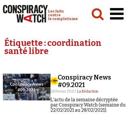
Cookies management panel
Conspiracy Watch :
Les faits
contre
le complotisme
Accueil
Étiquette :
coordination
Analyses
santé libre
Conspipédia
Vidéos
Conspiracy News
Émissions
#09.2021
Revues de presse
28 février 2021 |
La Rédaction
L'actu de la semaine décryptée
par Conspiracy Watch (semaine du
22/02/2021 au 28/02/2021).
Newsletter