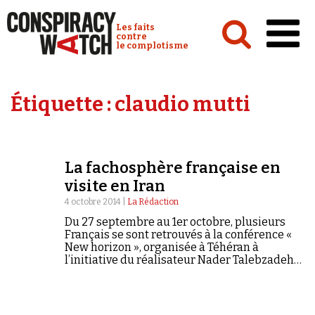
Cookies management panel
Conspiracy Watch :
Les faits
contre
le complotisme
Accueil
Étiquette :
claudio mutti
Analyses
Conspipédia
La fachosphère française en
Vidéos
visite en Iran
Émissions
4 octobre 2014 |
La Rédaction
Du 27 septembre au 1er octobre, plusieurs
Revues de presse
Français se sont retrouvés à la conférence «
New horizon », organisée à Téhéran à
l’initiative du réalisateur Nader Talebzadeh
avec le soutien du régime et censée réunir
des « penseurs indépendants »…
Newsletter