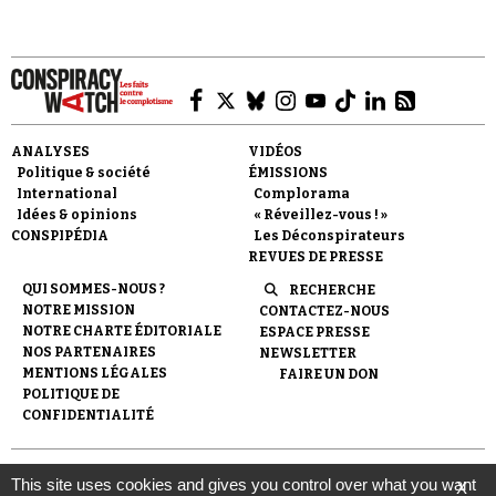
ANALYSES
VIDÉOS
Faire un don
Politique & société
ÉMISSIONS
International
Complorama
Idées & opinions
« Réveillez-vous ! »
CONSPIPÉDIA
Les Déconspirateurs
REVUES DE PRESSE
QUI SOMMES-NOUS ?
RECHERCHE
NOTRE MISSION
CONTACTEZ-NOUS
Demander à Vera
NOTRE CHARTE ÉDITORIALE
ESPACE PRESSE
NOS PARTENAIRES
NEWSLETTER
MENTIONS LÉGALES
FAIRE UN DON
POLITIQUE DE
CONFIDENTIALITÉ
© 2007-
2026
Conspiracy Watch
| Une réalisation de
This site uses cookies and gives you control over what you want
X
l'Observatoire du conspirationnisme (association loi de 1901) avec