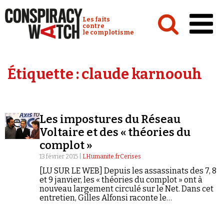
Cookies management panel
Conspiracy Watch :
Les faits
contre
le complotisme
Accueil
Étiquette :
claude karnoouh
Analyses
Conspipédia
Les impostures du Réseau
Vidéos
Voltaire et des « théories du
Émissions
complot »
13 février 2015 |
LHumanite.frCerises
Revues de presse
[LU SUR LE WEB] Depuis les assassinats des 7, 8
et 9 janvier, les « théories du complot » ont à
nouveau largement circulé sur le Net. Dans cet
entretien, Gilles Alfonsi raconte le
retournement du Réseau Voltaire, dont il fut un
des administrateurs, et en tire quelques pistes
Newsletter