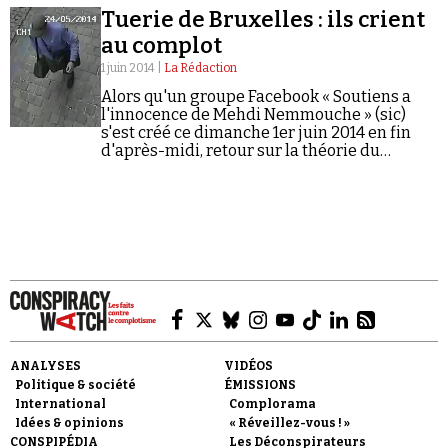
face aux théories complotistes.
Tuerie de Bruxelles : ils crient
au complot
1 juin 2014 |
La Rédaction
Alors qu'un groupe Facebook « Soutiens a
l'innocence de Mehdi Nemmouche » (sic)
s'est créé ce dimanche 1er juin 2014 en fin
Faire un don
d'après-midi, retour sur la théorie du
complot sur la tuerie du Musée juif de
Bruxelles.
Demander à Vera
ANALYSES
VIDÉOS
Politique & société
ÉMISSIONS
International
Complorama
Idées & opinions
« Réveillez-vous ! »
CONSPIPÉDIA
Les Déconspirateurs