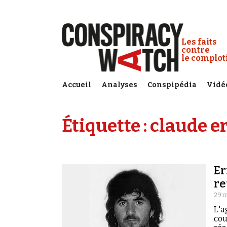
Cookies management panel
Conspiracy
Les faits
contre
le complo
Accueil
Analyses
Conspipédia
Vidé
Étiquette :
claude e
Er
re
29 m
L'a
cou