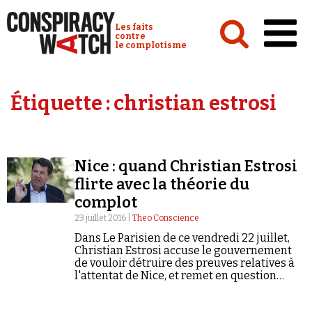
Cookies management panel
Conspiracy Watch :
Les faits
contre
le complotisme
Accueil
Étiquette :
christian estrosi
Analyses
Conspipédia
Nice : quand Christian Estrosi
Vidéos
flirte avec la théorie du
Émissions
complot
23 juillet 2016 |
Theo Conscience
Revues de presse
Dans Le Parisien de ce vendredi 22 juillet,
Christian Estrosi accuse le gouvernement
de vouloir détruire des preuves relatives à
l'attentat de Nice, et remet en question
l'indépendance de l'enquête.
Newsletter