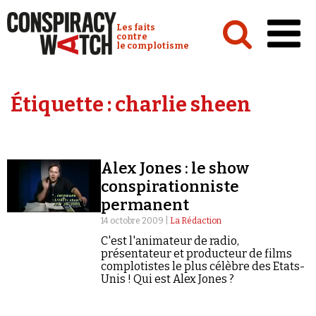
Cookies management panel
Conspiracy Watch :
Les faits
contre
le complotisme
Accueil
Étiquette :
charlie sheen
Analyses
Conspipédia
Alex Jones : le show
Vidéos
conspirationniste
Émissions
permanent
14 octobre 2009 |
La Rédaction
Revues de presse
C'est l'animateur de radio,
présentateur et producteur de films
complotistes le plus célèbre des Etats-
Unis ! Qui est Alex Jones ?
Newsletter