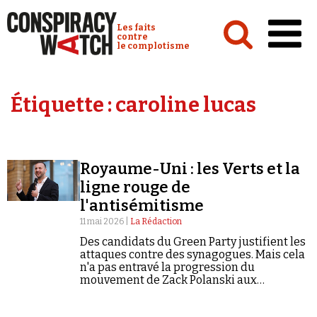
Cookies management panel
Conspiracy Watch :
Les faits
contre
le complotisme
Accueil
Étiquette :
caroline lucas
Analyses
Conspipédia
Royaume-Uni : les Verts et la
Vidéos
ligne rouge de
Émissions
l'antisémitisme
11 mai 2026 |
La Rédaction
Revues de presse
Des candidats du Green Party justifient les
attaques contre des synagogues. Mais cela
Newsletter
n'a pas entravé la progression du
mouvement de Zack Polanski aux
Faire un don
dernières élections locales.
Demander à Vera