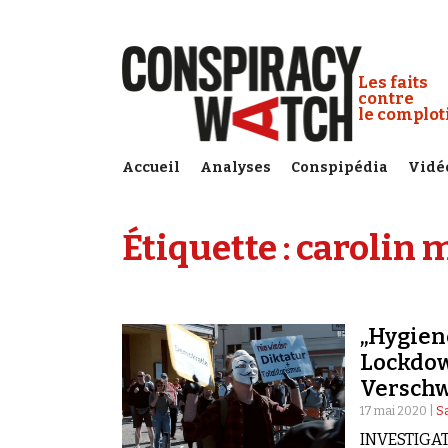
Cookies management panel
Conspiracy
Les faits
contre
le complo
Accueil
Analyses
Conspipédia
Vidé
Étiquette :
carolin 
„Hygien
Lockdow
Verschw
17 mai 2020 |
Sa
INVESTIGATI