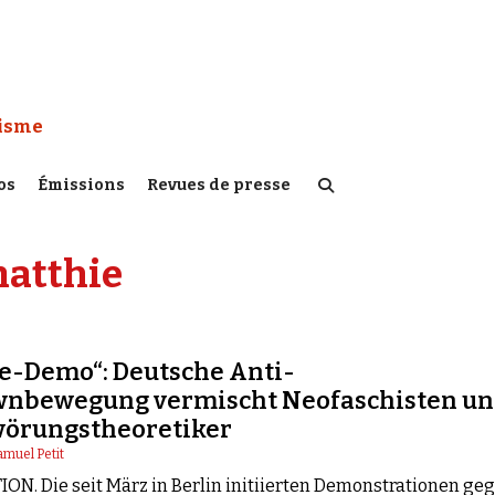
 Watch :
tisme
os
Émissions
Revues de presse
matthie
e-Demo“: Deutsche Anti-
nbewegung vermischt Neofaschisten u
örungstheoretiker
muel Petit
ON. Die seit März in Berlin initiierten Demonstrationen ge