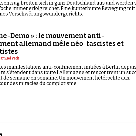
tsentzug breiten sich in ganz Deutschland aus und werden 
oche immer erfolgreicher. Eine kunterbunte Bewegung mit
ines Verschwörungswundergerichts.
ne-Demo » : le mouvement anti-
ment allemand mêle néo-fascistes et
istes
amuel Petit
es manifestations anti-confinement initiées à Berlin depuis
rs s'étendent dans toute l'Allemagne et rencontrent un suc
t de semaine en semaine. Un mouvement hétéroclite aux
 cour des miracles du complotisme.