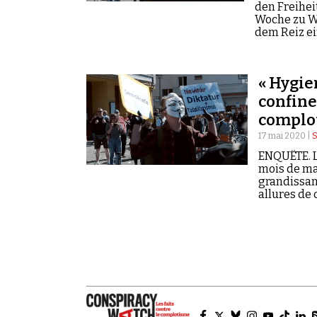
den Freihei
Woche zu W
dem Reiz e
« Hygie
confine
complot
17 mai 2020 |
S
ENQUÊTE. L
mois de ma
grandissan
allures de