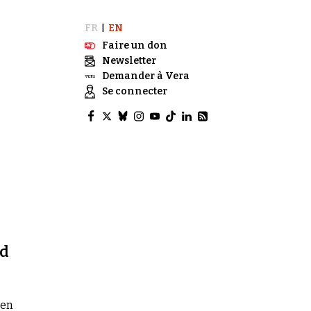
FR
EN
|
Faire un don
Newsletter
Demander à Vera
Se connecter
nd
gen