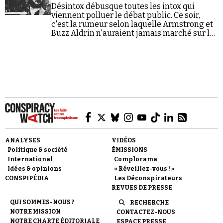
Se connecter
Désintox débusque toutes les intox qui
viennent polluer le débat public. Ce soir,
c'est la rumeur selon laquelle Armstrong et
Buzz Aldrin n'auraient jamais marché sur la
lune qui est une fois de plus démontée.
ANALYSES
VIDÉOS
Politique & société
ÉMISSIONS
International
Complorama
Idées & opinions
« Réveillez-vous ! »
CONSPIPÉDIA
Les Déconspirateurs
REVUES DE PRESSE
QUI SOMMES-NOUS ?
RECHERCHE
NOTRE MISSION
CONTACTEZ-NOUS
NOTRE CHARTE ÉDITORIALE
ESPACE PRESSE