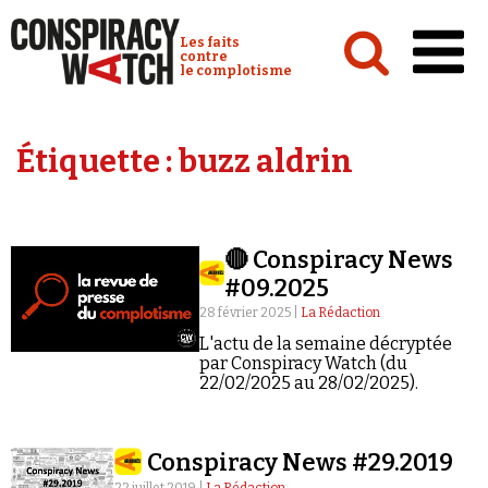
Cookies management panel
Conspiracy Watch :
Les faits
contre
le complotisme
Accueil
Étiquette :
buzz aldrin
Analyses
Conspipédia
🔴 Conspiracy News
Vidéos
#09.2025
Émissions
28 février 2025 |
La Rédaction
L'actu de la semaine décryptée
Revues de presse
par Conspiracy Watch (du
22/02/2025 au 28/02/2025).
Conspiracy News #29.2019
Newsletter