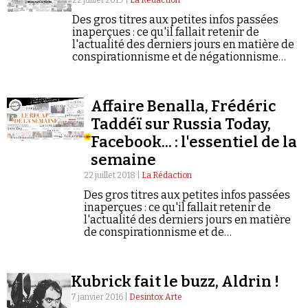
22 juillet 2019 |
La Rédaction
Des gros titres aux petites infos passées
inaperçues : ce qu'il fallait retenir de
l'actualité des derniers jours en matière de
conspirationnisme et de négationnisme
(semaine du 15/07/2019 au 21/07/2019).
Faire un don
Affaire Benalla, Frédéric
Taddéï sur Russia Today,
Facebook... : l'essentiel de la
semaine
22 juillet 2018 |
La Rédaction
Des gros titres aux petites infos passées
Demander à Vera
inaperçues : ce qu'il fallait retenir de
l'actualité des derniers jours en matière
de conspirationnisme et de
négationnisme.
Kubrick fait le buzz, Aldrin !
7 janvier 2016 |
Desintox Arte