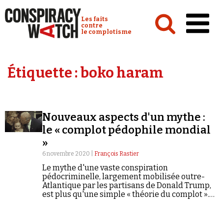
Cookies management panel
Conspiracy Watch :
Les faits
contre
le complotisme
Accueil
Étiquette :
boko haram
Analyses
Conspipédia
Nouveaux aspects d'un mythe :
Vidéos
le « complot pédophile mondial
Émissions
»
6 novembre 2020 |
François Rastier
Revues de presse
Le mythe d'une vaste conspiration
pédocriminelle, largement mobilisée outre-
Atlantique par les partisans de Donald Trump,
est plus qu'une simple « théorie du complot ».
Pour François Rastier, cette croyance prospère
sur un choix délibéré en faveur de l'ignorance.
Newsletter