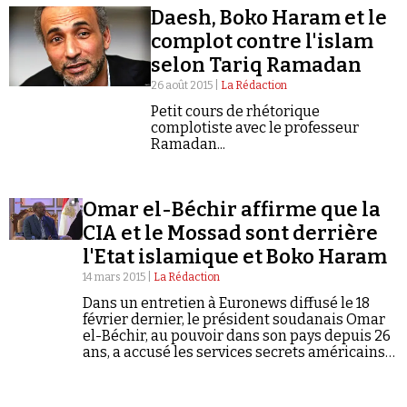
Daesh, Boko Haram et le
complot contre l'islam
26 août 2015 |
La Rédaction
Petit cours de rhétorique
complotiste avec le professeur
Faire un don
Ramadan...
Omar el-Béchir affirme que la
CIA et le Mossad sont derrière
l'Etat islamique et Boko Haram
Demander à Vera
14 mars 2015 |
La Rédaction
Dans un entretien à Euronews diffusé le 18
février dernier, le président soudanais Omar
el-Béchir, au pouvoir dans son pays depuis 26
ans, a accusé les services secrets américains
et israéliens de manipuler les djihadistes de
l'Etat islamique et du…