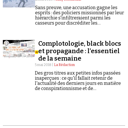
Sans preuve, une accusation gagne les
esprits : des policiers missionnés par leur
hiérarchie s'infiltreraient parmi les
casseurs pour discréditer les
manifestants.
Faire un don
Complotologie, black blocs
et propagande : l'essentiel
de la semaine
5 mai 2018 |
La Rédaction
Des gros titres aux petites infos passées
inaperçues : ce qu'il fallait retenir de
l'actualité des derniers jours en matière
Demander à Vera
de conspirationnisme et de
négationnisme.