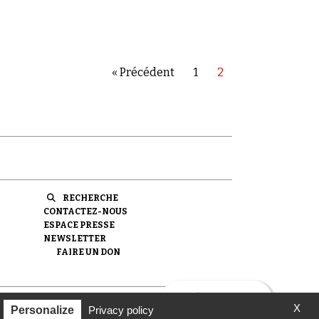
« Précédent
1
2
RECHERCHE
CONTACTEZ-NOUS
ESPACE PRESSE
NEWSLETTER
FAIRE UN DON
X
ondation pour la Mémoire de la Shoah.
Personalize
Privacy policy