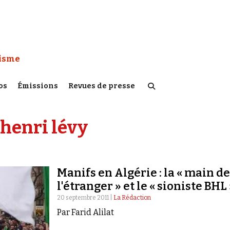
 Watch :
tisme
os
Émissions
Revues de presse
henri lévy
Manifs en Algérie : la « main d
l'étranger » et le « sioniste BHL
20 septembre 2011 |
La Rédaction
Par Farid Alilat