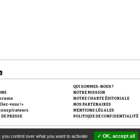
QUI SOMMES-NOUS ?
ONS
NOTRE MISSION
orama
NOTRE CHARTE ÉDITORIALE
llez-vous ! »
NOS PARTENAIRES
conspirateurs
MENTIONS LÉGALES
 DE PRESSE
POLITIQUE DE CONFIDENTIALITÉ
'Observatoire du conspirationnisme (association loi de 1901) avec le soutien de la F
 you control over what you want to activate
OK, accept all