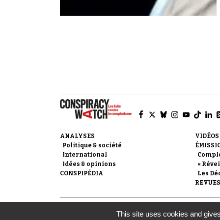
ANALYSES
VIDÉOS
Politique & société
ÉMISSI
International
Compl
Idées & opinions
« Révei
CONSPIPÉDIA
Les Dé
REVUES
© 2007-
2026
Conspiracy Watch
| Une réalisation de l
This site uses cookies and gives