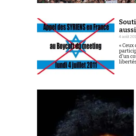
Souti
aussi
4 août 201
« Ceux 
particip
d'un co
liberté