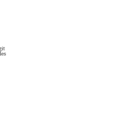
git
les