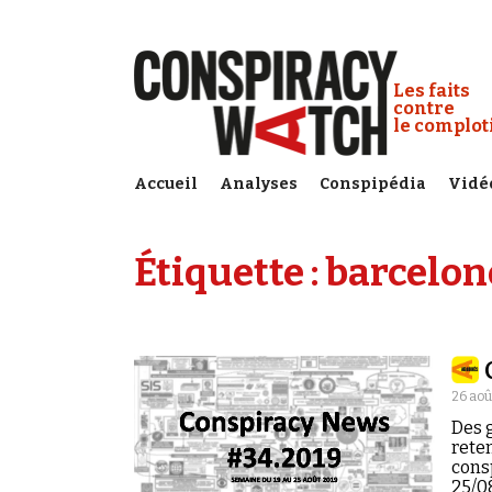
Cookies management panel
Conspiracy
Les faits
contre
le complo
Accueil
Analyses
Conspipédia
Vidé
Étiquette :
barcelon
26 aoû
Des g
reten
cons
25/08