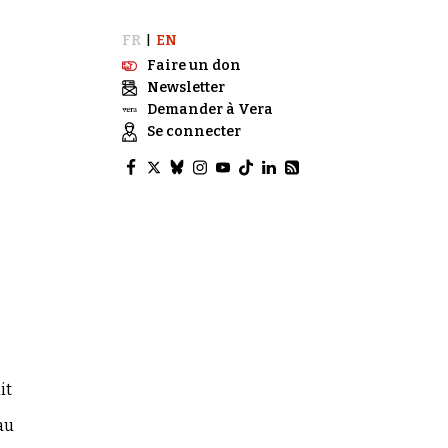
FR
EN
|
Faire un don
Newsletter
Demander à Vera
Se connecter
it
au