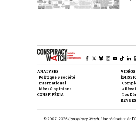
ANALYSES
VIDÉOS
Politique & société
ÉMISSI
International
Compl
Idées & opinions
« Révei
CONSPIPÉDIA
Les Dé
REVUES
© 2007-
2026
Conspiracy Watch
| Une réalisation de l