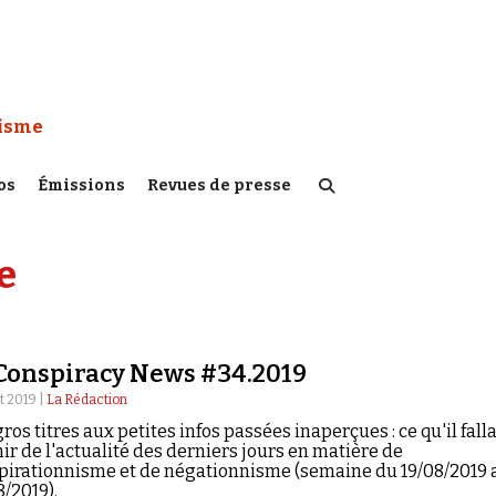
 Watch :
tisme
os
Émissions
Revues de presse
e
Conspiracy News #34.2019
t 2019 |
La Rédaction
ros titres aux petites infos passées inaperçues : ce qu'il falla
ir de l'actualité des derniers jours en matière de
pirationnisme et de négationnisme (semaine du 19/08/2019 
/2019).