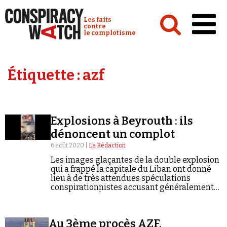
Cookies management panel
Conspiracy Watch :
Les faits
contre
le complotisme
Accueil
Étiquette :
azf
Analyses
Conspipédia
Explosions à Beyrouth : ils
Vidéos
dénoncent un complot
Émissions
6 août 2020 |
La Rédaction
Les images glaçantes de la double explosion
Revues de presse
qui a frappé la capitale du Liban ont donné
lieu à de très attendues spéculations
conspirationnistes accusant généralement
Israël ou les États-Unis d'être derrière le
drame.
Newsletter
Au 3ème procès AZF,