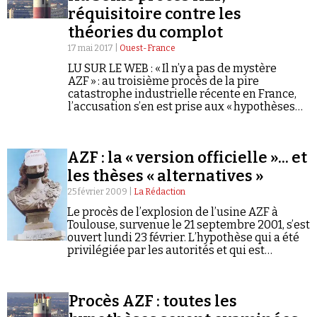
réquisitoire contre les
théories du complot
17 mai 2017 |
Ouest-France
LU SUR LE WEB : « Il n’y a pas de mystère
AZF » : au troisième procès de la pire
catastrophe industrielle récente en France,
Faire un don
l’accusation s’en est prise aux « hypothèses
folles » qui courent depuis quinze ans sur les
causes du drame.…
AZF : la « version officielle »... et
les thèses « alternatives »
25 février 2009 |
La Rédaction
Demander à Vera
Le procès de l’explosion de l’usine AZF à
Toulouse, survenue le 21 septembre 2001, s’est
ouvert lundi 23 février. L’hypothèse qui a été
privilégiée par les autorités et qui est
aujourd’hui retenue par la justice se fonde
sur les conclusions…
Procès AZF : toutes les