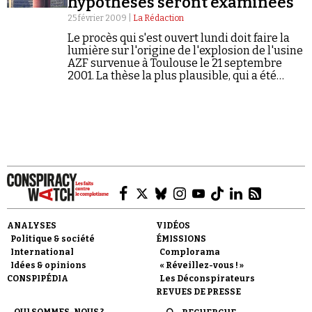
hypothèses seront examinées
Se connecter
25 février 2009 |
La Rédaction
Le procès qui s'est ouvert lundi doit faire la
lumière sur l'origine de l'explosion de l'usine
AZF survenue à Toulouse le 21 septembre
2001. La thèse la plus plausible, qui a été
retenue jusqu'alors par l'instruction, est celle
dite du…
ANALYSES
VIDÉOS
Politique & société
ÉMISSIONS
International
Complorama
Idées & opinions
« Réveillez-vous ! »
CONSPIPÉDIA
Les Déconspirateurs
REVUES DE PRESSE