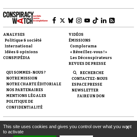
ANALYSES
VIDÉOS
Politique & société
ÉMISSIONS
Faire un don
International
Complorama
Idées & opinions
« Réveillez-vous ! »
CONSPIPÉDIA
Les Déconspirateurs
REVUES DE PRESSE
QUI SOMMES-NOUS ?
RECHERCHE
NOTRE MISSION
CONTACTEZ-NOUS
NOTRE CHARTE ÉDITORIALE
ESPACE PRESSE
NOS PARTENAIRES
NEWSLETTER
Demander à Vera
MENTIONS LÉGALES
FAIRE UN DON
POLITIQUE DE
CONFIDENTIALITÉ
© 2007-
2026
Conspiracy Watch
| Une réalisation de
This site uses cookies and gives you control over what you want
X
l'Observatoire du conspirationnisme (association loi de 1901) avec
to activate
le soutien de la Fondation pour la Mémoire de la Shoah.