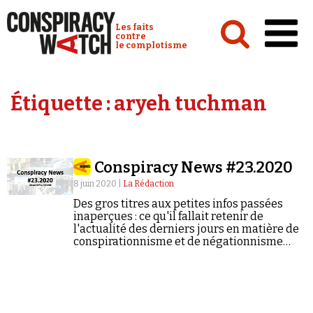
Cookies management panel
Conspiracy Watch :
Les faits
contre
le complotisme
Accueil
Étiquette :
aryeh tuchman
Analyses
Conspipédia
Conspiracy News #23.2020
Vidéos
8 juin 2020 |
La Rédaction
Émissions
Des gros titres aux petites infos passées
inaperçues : ce qu'il fallait retenir de
Revues de presse
l'actualité des derniers jours en matière de
conspirationnisme et de négationnisme
(semaine du 01/06/2020 au 07/06/2020).
Newsletter