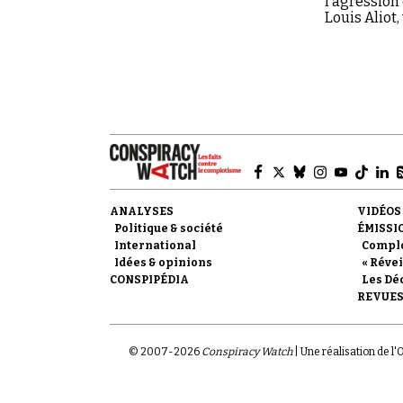
l’agression
Louis Aliot
ANALYSES
VIDÉOS
Politique & société
ÉMISSI
International
Compl
Idées & opinions
« Révei
CONSPIPÉDIA
Les Dé
REVUES
© 2007-
2026
Conspiracy Watch
| Une réalisation de l