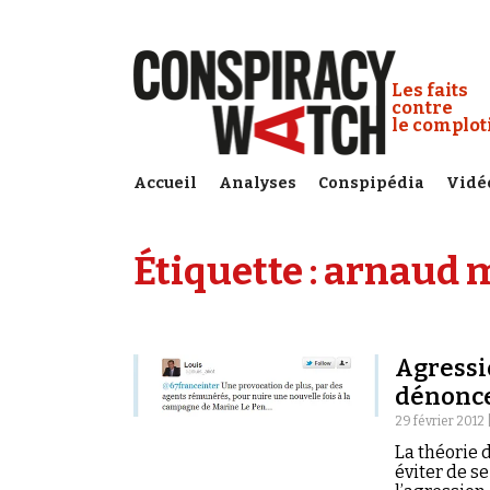
Cookies management panel
Conspiracy
Les faits
contre
le complo
Accueil
Analyses
Conspipédia
Vidé
Étiquette :
arnaud 
Agressi
dénonce
29 février 2012 
La théorie
éviter de s