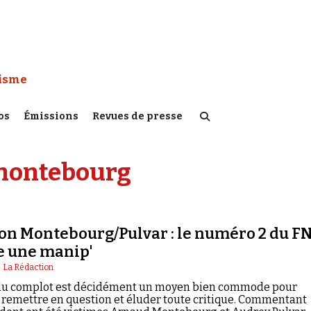
 Watch :
tisme
os
Émissions
Revues de presse
montebourg
on Montebourg/Pulvar : le numéro 2 du F
 une manip'
|
La Rédaction
 du complot est décidément un moyen bien commode pour
e remettre en question et éluder toute critique. Commentant