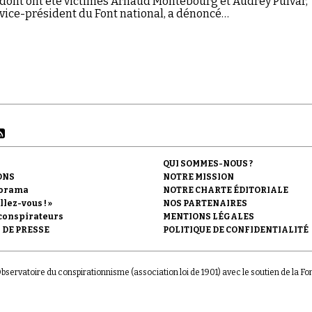
 dont ont été victimes Arnaud Montebourg et Audrey Pulvar,
, vice-président du Font national, a dénoncé…
QUI SOMMES-NOUS ?
ONS
NOTRE MISSION
orama
NOTRE CHARTE ÉDITORIALE
llez-vous ! »
NOS PARTENAIRES
conspirateurs
MENTIONS LÉGALES
 DE PRESSE
POLITIQUE DE CONFIDENTIALITÉ
'Observatoire du conspirationnisme (association loi de 1901) avec le soutien de la F