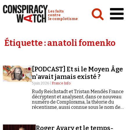
Cookies management panel
Conspiracy Watch :
Les faits
contre
le complotisme
Accueil
Étiquette :
anatoli fomenko
Analyses
Conspipédia
[PODCAST] Et si le Moyen Âge
Vidéos
n'avait jamais existé ?
Émissions
5 juin 2026 |
France Info
Rudy Reichstadt et Tristan Mendès France
Revues de presse
décryptent et analysent, dans ce nouveau
numéro de Complorama, la théorie du
récentisme, aussi connue sous le nom de
Newsletter
« Nouvelle chronologie ».
Faire un don
Demander à Vera
Roger Avary et le temps-