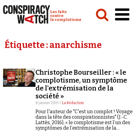
Cookies management panel
Conspiracy Watch :
Les faits
contre
le complotisme
Accueil
Étiquette :
anarchisme
Analyses
Conspipédia
Christophe Bourseiller : « le
Vidéos
complotisme, un symptôme
Émissions
de l'extrémisation de la
société »
Revues de presse
8 janvier 2019 |
La Rédaction
Pour l'auteur de "C'est un complot ! Voyage
dans la tête des conspirationnistes" (J.-C.
Lattès, 2016), « le complotisme est l’un des
symptômes de l’extrémisation de la
Newsletter
société. »