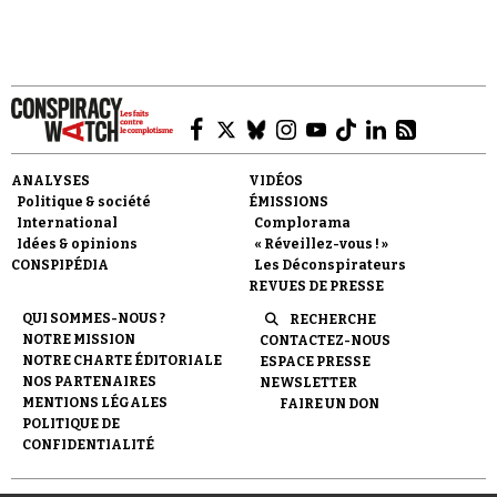
couler de l'encre.
Faire un don
ANALYSES
VIDÉOS
Politique & société
ÉMISSIONS
International
Complorama
Idées & opinions
« Réveillez-vous ! »
CONSPIPÉDIA
Les Déconspirateurs
REVUES DE PRESSE
QUI SOMMES-NOUS ?
RECHERCHE
Demander à Vera
NOTRE MISSION
CONTACTEZ-NOUS
NOTRE CHARTE ÉDITORIALE
ESPACE PRESSE
NOS PARTENAIRES
NEWSLETTER
MENTIONS LÉGALES
FAIRE UN DON
POLITIQUE DE
CONFIDENTIALITÉ