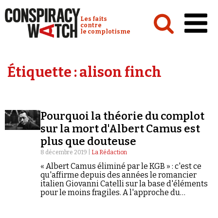
Cookies management panel
Conspiracy Watch :
Les faits
contre
le complotisme
Accueil
Étiquette :
alison finch
Analyses
Conspipédia
Pourquoi la théorie du complot
Vidéos
sur la mort d'Albert Camus est
Émissions
plus que douteuse
8 décembre 2019 |
La Rédaction
Revues de presse
« Albert Camus éliminé par le KGB » : c'est ce
qu'affirme depuis des années le romancier
italien Giovanni Catelli sur la base d'éléments
pour le moins fragiles. A l'approche du
soixantième anniversaire de la mort de
l'écrivain, la théorie du complot fait à nouveau
Newsletter