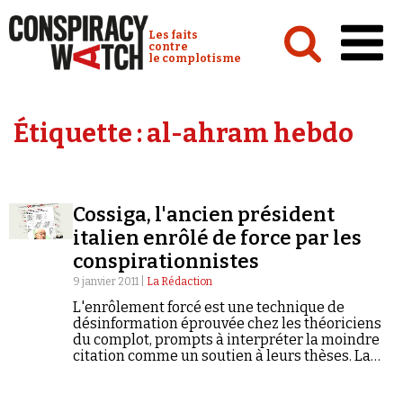
Cookies management panel
Conspiracy Watch :
Les faits
contre
le complotisme
Accueil
Étiquette :
al-ahram hebdo
Analyses
Conspipédia
Cossiga, l'ancien président
Vidéos
italien enrôlé de force par les
Émissions
conspirationnistes
9 janvier 2011 |
La Rédaction
Revues de presse
L'enrôlement forcé est une technique de
désinformation éprouvée chez les théoriciens
du complot, prompts à interpréter la moindre
citation comme un soutien à leurs thèses. La
manière dont les propos de Francesco Cossiga
ont été tronqués et sortis de leur contexte
Newsletter