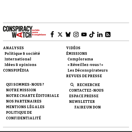
l'illustre à merveille…
Faire un don
ANALYSES
VIDÉOS
Politique & société
ÉMISSIONS
International
Complorama
Idées & opinions
« Réveillez-vous ! »
CONSPIPÉDIA
Les Déconspirateurs
REVUES DE PRESSE
QUI SOMMES-NOUS ?
RECHERCHE
Demander à Vera
NOTRE MISSION
CONTACTEZ-NOUS
NOTRE CHARTE ÉDITORIALE
ESPACE PRESSE
NOS PARTENAIRES
NEWSLETTER
MENTIONS LÉGALES
FAIRE UN DON
POLITIQUE DE
CONFIDENTIALITÉ