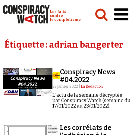
Cookies management panel
Conspiracy Watch :
Les faits
contre
le complotisme
Accueil
Étiquette :
adrian bangerter
Analyses
Conspipédia
Conspiracy News
Vidéos
#04.2022
Émissions
23 janvier 2022 |
La Rédaction
L'actu de la semaine décryptée
Revues de presse
par Conspiracy Watch (semaine du
17/01/2022 au 23/01/2022).
Les corrélats de
Newsletter