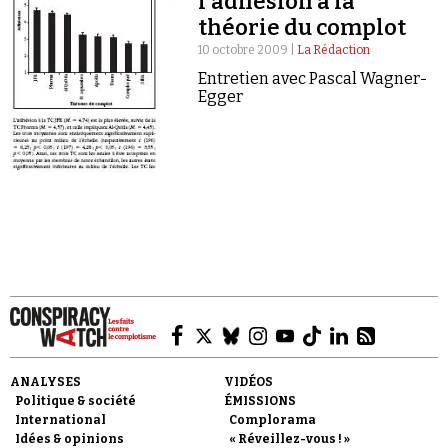
l'adhésion à la
théorie du complot
10 octobre 2009 |
La Rédaction
Entretien avec Pascal Wagner-
Egger
Faire un don
Demander à Vera
ANALYSES
VIDÉOS
Politique & société
ÉMISSIONS
International
Complorama
Idées & opinions
« Réveillez-vous ! »