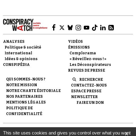
ANALYSES
VIDÉOS
Faire un don
Politique & société
ÉMISSIONS
International
Complorama
Idées & opinions
« Réveillez-vous ! »
CONSPIPÉDIA
Les Déconspirateurs
REVUES DE PRESSE
QUI SOMMES-NOUS ?
RECHERCHE
NOTRE MISSION
CONTACTEZ-NOUS
Demander à Vera
NOTRE CHARTE ÉDITORIALE
ESPACE PRESSE
NOS PARTENAIRES
NEWSLETTER
MENTIONS LÉGALES
FAIRE UN DON
POLITIQUE DE
CONFIDENTIALITÉ
© 2007-
2026
Conspiracy Watch
| Une réalisation de
This site uses cookies and gives you control over what you want
X
l'Observatoire du conspirationnisme (association loi de 1901) avec