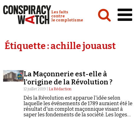
Cookies management panel
Conspiracy Watch :
Les faits
contre
le complotisme
Accueil
Étiquette :
achille jouaust
Analyses
Conspipédia
La Maçonnerie est-elle à
Vidéos
l'origine de la Révolution ?
Émissions
12 juillet 2019 |
La Rédaction
Dès la Révolution est apparue l'idée selon
Revues de presse
laquelle les événements de 1789 auraient été le
résultat d'un complot maçonnique visant à
saper les fondements de la société. Les loges
auraient expérimenté les principes
révolutionnaires bien avant 1789. Une théorie
qui depuis a fait fortune. Elle ne résiste pas à
Newsletter
l'analyse.