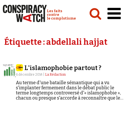
Cookies management panel
Conspiracy Watch :
Les faits
contre
le complotisme
Accueil
Étiquette :
abdellali hajjat
Analyses
Conspipédia
L'islamophobie partout ?
Vidéos
6 décembre 2014 |
La Rédaction
Émissions
Au terme d'une bataille sémantique qui a vu
s'implanter fermement dans le débat public le
Revues de presse
terme longtemps controversé d'« islamophobie »,
chacun ou presque s'accorde à reconnaître que le
racisme anti-musulman n'est pas une « haine
imaginaire ». Isabelle Kersimon et Jean-Christophe
Moreau ont publié le 23 octobre dernier
Islamophobie, la contre-enquête (éd. Plein Jour).
Selon eux, nous assistons au détournement d'une
Newsletter