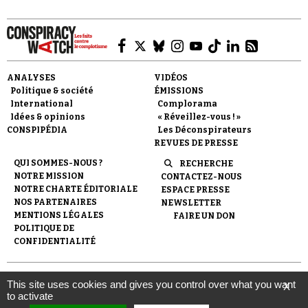
cause légitime au profit d'une campagne
identitaire.
ANALYSES
VIDÉOS
Politique & société
ÉMISSIONS
Faire un don
International
Complorama
Idées & opinions
« Réveillez-vous ! »
CONSPIPÉDIA
Les Déconspirateurs
REVUES DE PRESSE
QUI SOMMES-NOUS ?
RECHERCHE
NOTRE MISSION
CONTACTEZ-NOUS
NOTRE CHARTE ÉDITORIALE
ESPACE PRESSE
NOS PARTENAIRES
NEWSLETTER
Demander à Vera
MENTIONS LÉGALES
FAIRE UN DON
POLITIQUE DE
CONFIDENTIALITÉ
© 2007-
2026
Conspiracy Watch
| Une réalisation de
This site uses cookies and gives you control over what you want
X
l'Observatoire du conspirationnisme (association loi de 1901) avec
to activate
le soutien de la Fondation pour la Mémoire de la Shoah.