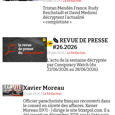
30 juin 2026 |
La Rédaction
Tristan Mendès France, Rudy
Reichstadt et David Medioni
décryptent l’actualité
« complotiste ».
🗞️ REVUE DE PRESSE
#26.2026
28 juin 2026 |
La Rédaction
L'actu de la semaine décryptée
par Conspiracy Watch (du
22/06/2026 au 28/06/2026).
Xavier Moreau
23 juin 2026 |
La Rédaction
Officier parachutiste français reconverti dans
le conseil en sûreté des affaires, Xavier
Moreau (1971 - ) dirige le site Stratpol.com. Il a
été inscrit en décembre 2025 sur la liste noire