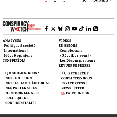
1
2
3
…
16
Suivant »
ANALYSES
VIDÉOS
Politique & société
ÉMISSIONS
International
Complorama
Idées & opinions
« Réveillez-vous ! »
CONSPIPÉDIA
Les Déconspirateurs
REVUES DE PRESSE
QUI SOMMES-NOUS ?
RECHERCHE
NOTRE MISSION
CONTACTEZ-NOUS
NOTRE CHARTE ÉDITORIALE
ESPACE PRESSE
NOS PARTENAIRES
NEWSLETTER
MENTIONS LÉGALES
FAIRE UN DON
POLITIQUE DE
CONFIDENTIALITÉ