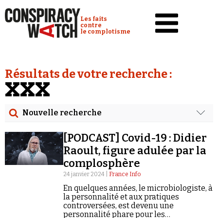
Cookies management panel
Conspiracy Watch :
Les faits
contre
le complotisme
Accueil
Résultats de votre recherche :
Analyses
XXX
Conspipédia
Nouvelle recherche
Vidéos
Rechercher
Émissions
[PODCAST] Covid-19 : Didier
Date
Raoult, figure adulée par la
Revues de presse
complosphère
Rechercher dans tous les contenus
24 janvier 2024 |
France Info
Newsletter
En quelques années, le microbiologiste, à
Cibler votre recherche
Faire un don
la personnalité et aux pratiques
controversées, est devenu une
Demander à Vera
personnalité phare pour les
Rechercher