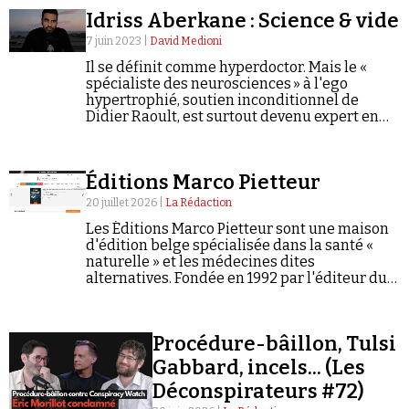
polémiste antisémite Dieudonné...
Idriss Aberkane : Science & vide
7 juin 2023 |
David Medioni
Il se définit comme hyperdoctor. Mais le «
spécialiste des neurosciences » à l'ego
hypertrophié, soutien inconditionnel de
Didier Raoult, est surtout devenu expert en
complotisme. Sa technique ? Pas mal de
tchatche et beaucoup d'intox.
Éditions Marco Pietteur
20 juillet 2026 |
La Rédaction
Les Éditions Marco Pietteur sont une maison
d'édition belge spécialisée dans la santé «
naturelle » et les médecines dites
alternatives. Fondée en 1992 par l'éditeur du
même nom, elle a son siège à Ferrières, en
province de Liège. Depuis…
Procédure-bâillon, Tulsi
Gabbard, incels... (Les
Déconspirateurs #72)