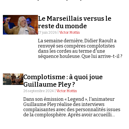
complotistes.
Se connecter
Le Marseillais versus le
reste du monde
17 juin 2026 |
Victor Mottin
La semaine dernière, Didier Raoult a
renvoyé ses compères complotistes
dans les cordes au terme d'une
séquence houleuse. Que lui arrive-t-il ?
Complotisme : à quoi joue
Guillaume Pley ?
26 septembre 2024 |
Victor Mottin
Dans son émission « Legend », l'animateur
Guillaume Pley réalise des interviews
complaisantes avec des personnalités issues
de la complosphère. Après avoir accueilli
Didier Raoult ou le créationniste Neo Salva, il a
choisi pour la rentrée de réhabiliter le