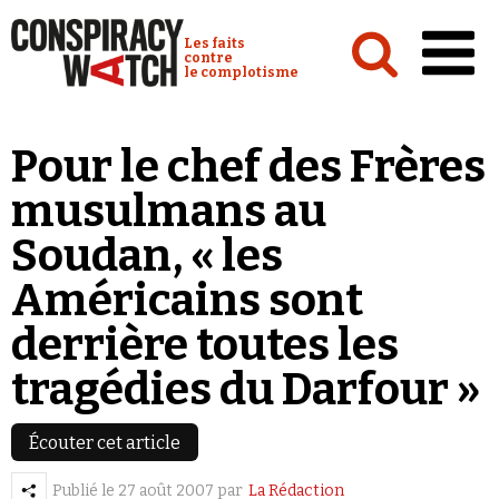
Cookies management panel
Conspiracy Watch :
Les faits
contre
le complotisme
Accueil
Pour le chef des Frères
Analyses
musulmans au
Conspipédia
Soudan, « les
Vidéos
Américains sont
Émissions
derrière toutes les
Revues de presse
tragédies du Darfour »
Écouter cet article
Newsletter
Publié le
27 août 2007
par
La Rédaction