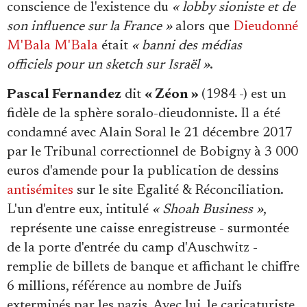
Se connecter
conscience de l'existence du
« lobby sioniste et de
son influence sur la France »
alors que
Dieudonné
M'Bala M'Bala
était
« banni des médias
officiels pour un sketch sur Israël »
.
Pascal Fernandez
dit
« Zéon »
(1984 -) est un
fidèle de la sphère soralo-dieudonniste. Il a été
condamné avec Alain Soral le 21 décembre 2017
par le Tribunal correctionnel de Bobigny à 3 000
euros d'amende pour la publication de dessins
antisémites
sur le site Egalité & Réconciliation.
L'un d'entre eux, intitulé
« Shoah Business »
,
représente une caisse enregistreuse - surmontée
de la porte d'entrée du camp d'Auschwitz -
remplie de billets de banque et affichant le chiffre
6 millions, référence au nombre de Juifs
exterminés par les nazis. Avec lui, le caricaturiste