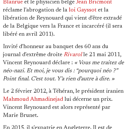
Blanrue
et le physicien belge
Jean Bricmont
réclame l'abrogation de la
loi Gayssot
et la
libération de Reynouard qui vient d'être extradé
de la Belgique vers la France et incarcéré (il sera
libéré en avril 2011).
Invité d'honneur au banquet des 60 ans du
journal d'extrême droite
Rivarol
le 21 mai 2011,
Vincent Reynouard déclare :
« Vous me traitez de
néo-nazi. Et moi, je vous dis : “pourquoi néo ?”
Point final. C'est tout. Y'a rien d'autre à dire. »
Le 2 février 2012, à Téhéran, le président iranien
Mahmoud Ahmadinejad
lui décerne un prix.
Vincent Reynouard est alors représenté par
Marie Brunet.
En 2015, il s'expatrie en Angleterre. Il est de