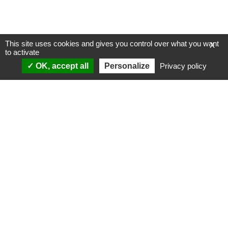
This site uses cookies and gives you control over what you want
X
to activate
OK, accept all
Personalize
Privacy policy
ANALYSES
VIDÉOS
Politique & société
ÉMISSIONS
International
Complorama
Idées & opinions
« Réveillez-vous ! »
CONSPIPÉDIA
Les Déconspirateurs
REVUES DE PRESSE
QUI SOMMES-NOUS ?
RECHERCHE
NOTRE MISSION
CONTACTEZ-NOUS
NOTRE CHARTE ÉDITORIALE
ESPACE PRESSE
NOS PARTENAIRES
NEWSLETTER
MENTIONS LÉGALES
FAIRE UN DON
POLITIQUE DE
CONFIDENTIALITÉ