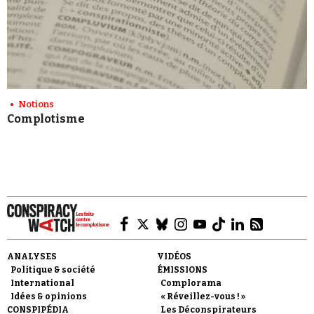
Notions
Complotisme
ANALYSES
VIDÉOS
Politique & société
ÉMISSIONS
International
Complorama
Idées & opinions
« Réveillez-vous ! »
CONSPIPÉDIA
Les Déconspirateurs