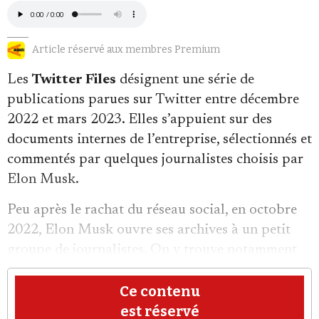
Article réservé aux membres Premium
Les
Twitter Files
désignent une série de
publications parues sur Twitter entre décembre
Faire un don
2022 et mars 2023. Elles s’appuient sur des
documents internes de l’entreprise, sélectionnés et
commentés par quelques journalistes choisis par
Elon Musk.
Peu après le rachat du réseau social, en octobre
Demander à Vera
2022, Elon Musk ouvre ses archives à un petit
groupe de journalistes. On y trouve notamment
Matt Taibbi, Bari Weiss et Michael
Shellenberger. Les threads paraissent directement
Ce contenu
sur la plateforme. Le milliardaire les présente
est réservé