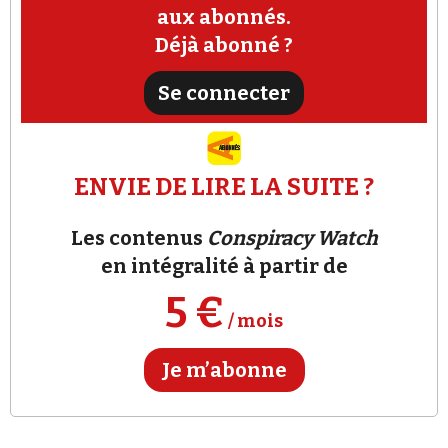
Se connecter
comme des révélations explosives sur la
aux abonnés.
« censure
»
et l’
«
État profond
Déjà abonné ?
»
.
Se connecter
ENVIE DE LIRE LA SUITE ?
Les contenus
Conspiracy Watch
en intégralité à partir de
5 €
/ mois
Je m’abonne