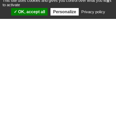
This site uses cookies and gives you control over what you want
X
to activate
OK, accept all
Personalize
Privacy policy
ANALYSES
VIDÉOS
Politique & société
ÉMISSIONS
International
Complorama
Idées & opinions
« Réveillez-vous ! »
CONSPIPÉDIA
Les Déconspirateurs
REVUES DE PRESSE
QUI SOMMES-NOUS ?
RECHERCHE
NOTRE MISSION
CONTACTEZ-NOUS
NOTRE CHARTE ÉDITORIALE
ESPACE PRESSE
NOS PARTENAIRES
NEWSLETTER
MENTIONS LÉGALES
FAIRE UN DON
POLITIQUE DE
CONFIDENTIALITÉ
© 2007-
2026
Conspiracy Watch
| Une réalisation de
l'Observatoire du conspirationnisme (association loi de 1901) avec
le soutien de la Fondation pour la Mémoire de la Shoah.