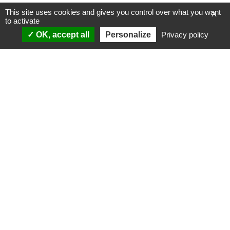
This site uses cookies and gives you control over what you want
X
to activate
OK, accept all
Personalize
Privacy policy
ANALYSES
VIDÉOS
Politique & société
ÉMISSIONS
International
Complorama
Idées & opinions
« Réveillez-vous ! »
CONSPIPÉDIA
Les Déconspirateurs
REVUES DE PRESSE
QUI SOMMES-NOUS ?
RECHERCHE
NOTRE MISSION
CONTACTEZ-NOUS
NOTRE CHARTE ÉDITORIALE
ESPACE PRESSE
NOS PARTENAIRES
NEWSLETTER
MENTIONS LÉGALES
FAIRE UN DON
POLITIQUE DE
CONFIDENTIALITÉ
© 2007-
2026
Conspiracy Watch
| Une réalisation de
l'Observatoire du conspirationnisme (association loi de 1901) avec
le soutien de la Fondation pour la Mémoire de la Shoah.