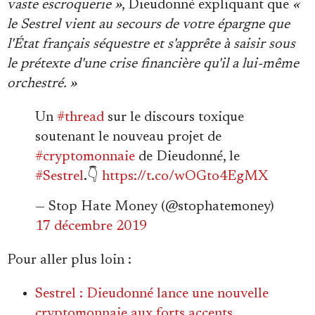
Se connecter
vaste escroquerie »
, Dieudonné expliquant que
«
le Sestrel vient au secours de votre épargne que
l'État français séquestre et s'apprête à saisir sous
le prétexte d'une crise financière qu'il a lui-même
orchestré. »
Un
#thread
sur le discours toxique
soutenant le nouveau projet de
#cryptomonnaie
de Dieudonné, le
#Sestrel
.👇
https://t.co/wOGto4EgMX
— Stop Hate Money (@stophatemoney)
17 décembre 2019
Pour aller plus loin :
Sestrel : Dieudonné lance une nouvelle
cryptomonnaie aux forts accents