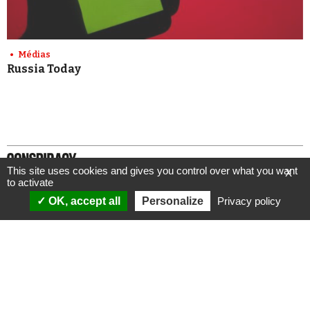
Médias
Russia Today
This site uses cookies and gives you control over what you want
X
to activate
OK, accept all
Personalize
Privacy policy
ANALYSES
VIDÉOS
Politique & société
ÉMISSIONS
International
Complorama
Idées & opinions
« Réveillez-vous ! »
CONSPIPÉDIA
Les Déconspirateurs
REVUES DE PRESSE
QUI SOMMES-NOUS ?
RECHERCHE
NOTRE MISSION
CONTACTEZ-NOUS