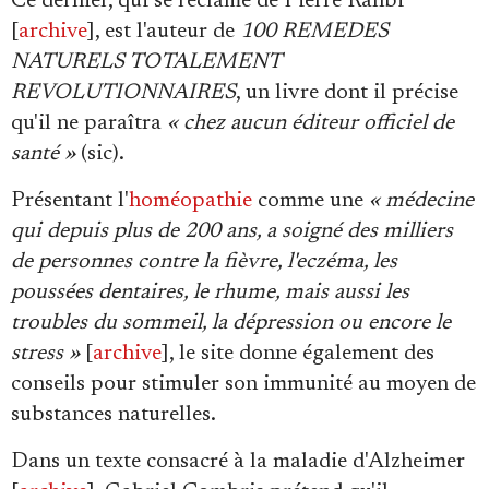
Ce dernier, qui se réclame de Pierre Rahbi
Se connecter
[
archive
], est l'auteur de
100 REMEDES
NATURELS TOTALEMENT
REVOLUTIONNAIRES
, un livre dont il précise
qu'il ne paraîtra
« chez aucun éditeur officiel de
santé »
(sic).
Présentant l'
homéopathie
comme une
« médecine
qui depuis plus de 200 ans, a soigné des milliers
de personnes contre la fièvre, l'eczéma, les
poussées dentaires, le rhume, mais aussi les
troubles du sommeil, la dépression ou encore le
stress »
[
archive
], le site donne également des
conseils pour stimuler son immunité au moyen de
substances naturelles.
Dans un texte consacré à la maladie d'Alzheimer