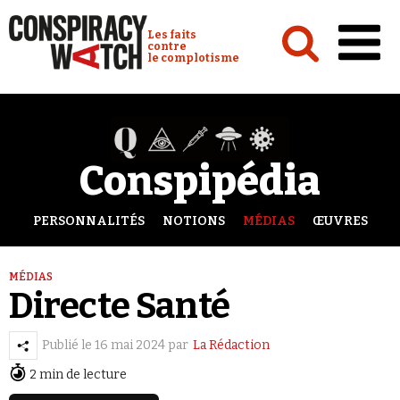
Cookies management panel
Conspiracy Watch :
Les faits
contre
le complotisme
Accueil
Analyses
Conspipédia
Conspipédia
Vidéos
PERSONNALITÉS
NOTIONS
MÉDIAS
ŒUVRES
Émissions
MÉDIAS
Revues de presse
Directe Santé
Publié le
16 mai 2024
par
La Rédaction
2 min de lecture
Newsletter