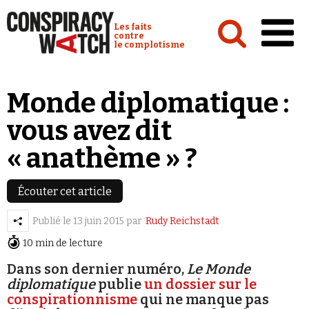
Cookies management panel
Conspiracy Watch :
Les faits
contre
le complotisme
Accueil
Monde diplomatique :
Analyses
vous avez dit
Conspipédia
« anathème » ?
Vidéos
Émissions
Écouter cet article
Revues de presse
Publié le
13 juin 2015
par
Rudy Reichstadt
10 min de lecture
Dans son dernier numéro,
Le Monde
diplomatique
publie
un dossier sur le
conspirationnisme
qui ne manque pas
Newsletter