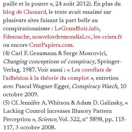
paille et la poutre », 24 août 2012). En plus du
blog de Chouard
, le texte avait essaimé sur
plusieurs sites faisant la part belle au
conspirationnisme :
LeGrandSoir.info
,
Fdesouche
,
nouvelordremondial.cc
,
les-crises.fr
ou encore
CentPapiers.com
.
(4) Carl F. Graumann & Serge Moscovici,
Changing conceptions of conspiracy
, Springer-
Verlag, 1987. Voir aussi : «
Les corrélats de
l'adhésion à la théorie du complot
», entretien
avec Pascal Wagner-Egger,
Conspiracy Watch
, 10
octobre 2009.
(5) Cf. Jennifer A. Whitson & Adam D. Galinsky, «
Lacking Control Increases Illusory Pattern
Perception »,
Science
, Vol. 322, n° 5898, pp. 115-
117, 3 octobre 2008.