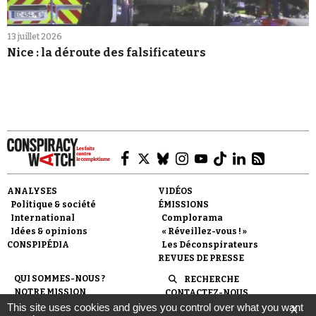
13 juillet 2026
Nice : la déroute des falsificateurs
ANALYSES
VIDÉOS
Politique & société
ÉMISSIONS
International
Complorama
Idées & opinions
« Réveillez-vous ! »
CONSPIPÉDIA
Les Déconspirateurs
REVUES DE PRESSE
QUI SOMMES-NOUS ?
RECHERCHE
NOTRE MISSION
CONTACTEZ-NOUS
NOTRE CHARTE ÉDITORIALE
ESPACE PRESSE
This site uses cookies and gives you control over what you want
X