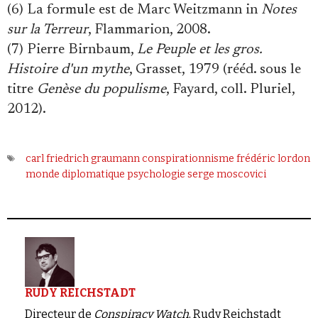
(6) La formule est de Marc Weitzmann in
Notes
sur la Terreur
, Flammarion, 2008.
(7) Pierre Birnbaum,
Le Peuple et les gros.
Histoire d'un mythe
, Grasset, 1979 (rééd. sous le
titre
Genèse du populisme
, Fayard, coll. Pluriel,
2012).
carl friedrich graumann
conspirationnisme
frédéric lordon
monde diplomatique
psychologie
serge moscovici
RUDY REICHSTADT
Directeur de
Conspiracy Watch
, Rudy Reichstadt