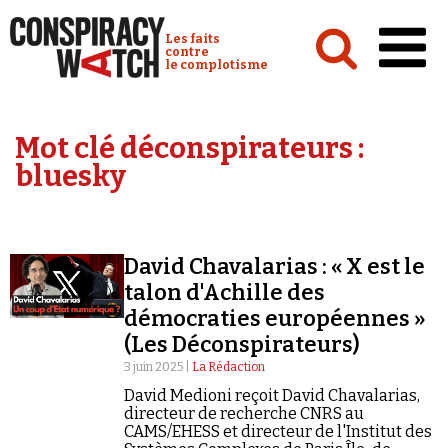
Cookies management panel
Conspiracy Watch :
Les faits
contre
le complotisme
Accueil
Mot clé déconspirateurs :
Analyses
bluesky
Conspipédia
Vidéos
David Chavalarias : « X est le
Émissions
talon d'Achille des
démocraties européennes »
Revues de presse
(Les Déconspirateurs)
3 juin 2025 |
La Rédaction
David Medioni reçoit David Chavalarias,
directeur de recherche CNRS au
CAMS/EHESS et directeur de l'Institut des
Newsletter