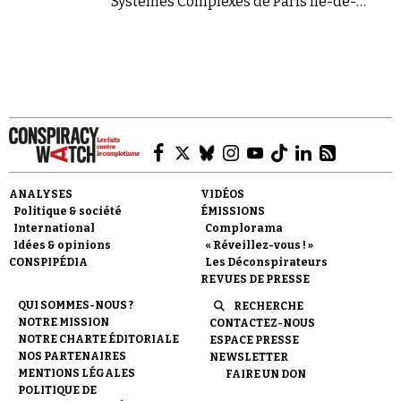
Systèmes Complexes de Paris Île-de-
France.
Faire un don
ANALYSES
VIDÉOS
Politique & société
ÉMISSIONS
International
Complorama
Idées & opinions
« Réveillez-vous ! »
CONSPIPÉDIA
Les Déconspirateurs
Demander à Vera
REVUES DE PRESSE
QUI SOMMES-NOUS ?
RECHERCHE
NOTRE MISSION
CONTACTEZ-NOUS
NOTRE CHARTE ÉDITORIALE
ESPACE PRESSE
NOS PARTENAIRES
NEWSLETTER
MENTIONS LÉGALES
FAIRE UN DON
POLITIQUE DE